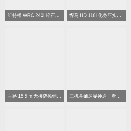
维特根 WRC 240i 碎石再生机首次成功应用于云南乡道
悍马 HD 118i 化身压实利器，护航丽江机场
主路 15.5 m 无接缝摊铺，福格勒超级 3000-3i 实力验真章
三机并铺尽显神通！看福格勒焕新昆明三环快速路