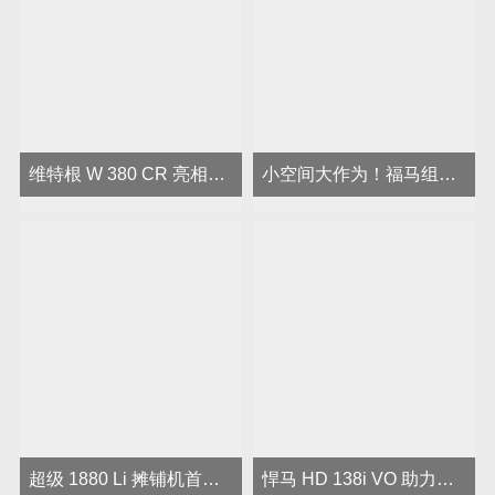
维特根 W 380 CR 亮相黔贵大地，助力贵州省绿色公路建设
小空间大作为！福马组合低耗高效完成武汉自行车道摊铺
超级 1880 Li 摊铺机首秀宁夏，福格勒超薄沥青摊铺技术亮风采
悍马 HD 138i VO 助力宁波奉化松西路窄桥压实改造，高效又安全