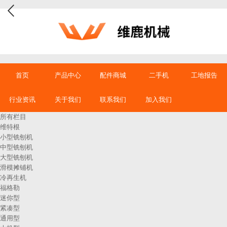
首页
产品中心
配件商城
二手机
工地报告
行业资讯
关于我们
联系我们
加入我们
所有栏目
维特根
小型铣刨机
中型铣刨机
大型铣刨机
滑模摊铺机
冷再生机
福格勒
迷你型
紧凑型
通用型